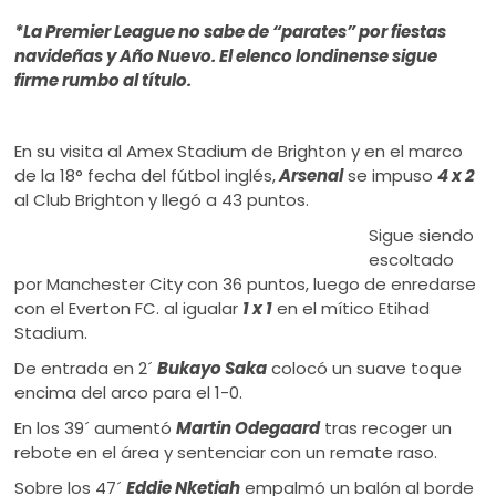
ú
*La Premier League no sabe de “parates” por fiestas
navideñas y Año Nuevo. El elenco londinense sigue
firme rumbo al título.
En su visita al Amex Stadium de Brighton y en el marco
de la 18° fecha del fútbol inglés,
Arsenal
se impuso
4 x 2
al Club Brighton y llegó a 43 puntos.
Sigue siendo
escoltado
por Manchester City con 36 puntos, luego de enredarse
con el Everton FC. al igualar
1 x 1
en el mítico Etihad
Stadium.
De entrada en 2´
Bukayo Saka
colocó un suave toque
encima del arco para el 1-0.
En los 39´ aumentó
Martin Odegaard
tras recoger un
rebote en el área y sentenciar con un remate raso.
Sobre los 47´
Eddie Nketiah
empalmó un balón al borde