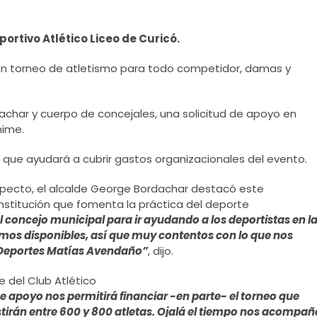
ortivo Atlético Liceo de Curicó.
á un torneo de atletismo para todo competidor, damas y
dachar y cuerpo de concejales, una solicitud de apoyo en
nime.
 que ayudará a cubrir gastos organizacionales del evento.
specto, el alcalde George Bordachar destacó este
nstitución que fomenta la práctica del deporte
concejo municipal para ir ayudando a los deportistas en l
mos disponibles, así que muy contentos con lo que nos
e Deportes Matías Avendaño”
, dijo.
 del Club Atlético
e apoyo nos permitirá financiar -en parte- el torneo que
stirán entre 600 y 800 atletas. Ojalá el tiempo nos acompañ