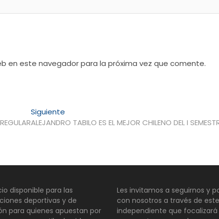
web en este navegador para la próxima vez que comente.
Entrada
Siguiente
siguiente:
 REGULAR
ALEJANDRO TABILO ES EL MEJOR CHILENO DEL I SEMEST
io disponible para las
Les invitamos a seguirnos y pa
ciones deportivas y de
con nosotros a través de este
ión para quienes apuestan por
independiente que focalizará