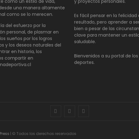
te como un estilo de vida,
y proyectos personales.
 desde una manera altamente
nal como se lo merecen.
Es fácil pensar en la felicida
resultado, pero aprender a se
día del esfuerzo por la
bien a pesar de las circunsta
ón personal, de plasmar en
clave para mantener un estil
los sueños por los logros
saludable.
os y los deseos naturales del
ntrar en historia, los
Bienvenidos a su portal de los
s compartir en
deportes.
inadeportiva.cl
facebook
twitter
instagram
Press
| © Todos los derechos reservados