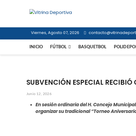
Saltar
al
Vitrina Dep
contenido
TODO EN DEPORTE NACIONAL E I
Viernes, Agosto 07, 2026
contacto@vitrinadeporti
INICIO
FÚTBOL
BASQUETBOL
POLIDEPO
SUBVENCIÓN ESPECIAL RECIBIÓ 
Junio 12, 2026
En sesión ordinaria del H. Concejo Municipal
organizar su tradicional “Torneo Aniversari