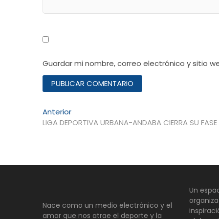
Guardar mi nombre, correo electrónico y sitio 
Navegación
Entrada
Anterior
anterior:
LIGA DEPORTIVA URBANA-ANDABA CIERRA SU FASE
de
entradas
Un espac
organiza
Nace como un medio electrónico y el
inspirac
amor que nos atrae el deporte y la