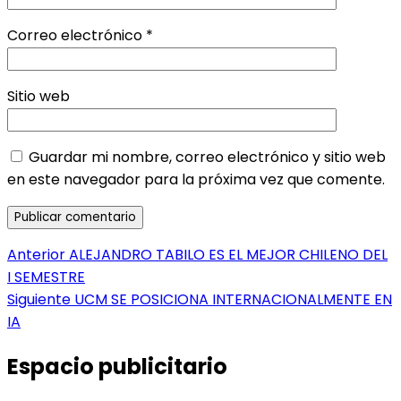
Correo electrónico
*
Sitio web
Guardar mi nombre, correo electrónico y sitio web
en este navegador para la próxima vez que comente.
Navegación
Entrada
Anterior
ALEJANDRO TABILO ES EL MEJOR CHILENO DEL
anterior:
I SEMESTRE
de
Entrada
Siguiente
UCM SE POSICIONA INTERNACIONALMENTE EN
entradas
siguiente:
IA
Espacio publicitario