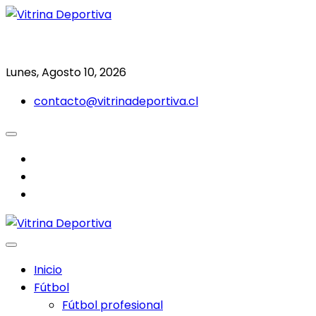
Saltar
al
Todo en deporte nacional e internacional
Vitrina Deportiva
contenido
Lunes, Agosto 10, 2026
contacto@vitrinadeportiva.cl
facebook
twitter
instagram
Inicio
Fútbol
Fútbol profesional