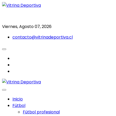
Saltar
al
Todo en deporte nacional e internacional
Vitrina Deportiva
contenido
Viernes, Agosto 07, 2026
contacto@vitrinadeportiva.cl
facebook
twitter
instagram
Inicio
Fútbol
Fútbol profesional