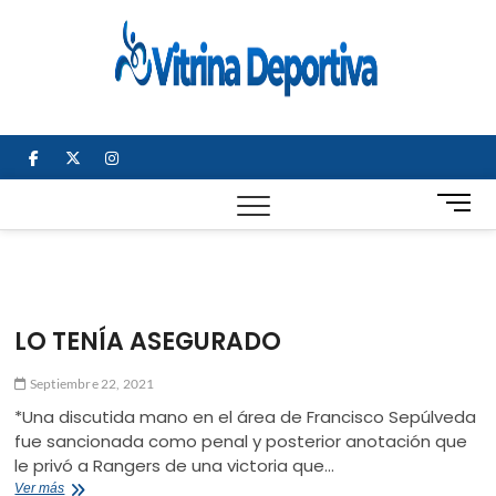
Saltar
al
Vitrin
TODO EN
contenido
DEPORTE
Depor
NACIONAL E
INTERNACIONAL
facebook
twitter
instagram
B
o
t
ó
n
d
LO TENÍA ASEGURADO
e
m
Septiembre 22, 2021
e
*Una discutida mano en el área de Francisco Sepúlveda
n
fue sancionada como penal y posterior anotación que
ú
le privó a Rangers de una victoria que…
LO
Ver más