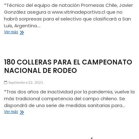
*Técnico del equipo de natación Promesas Chile, Javier
González asegura a www.vitrinadeportiva.cl que no
habrá sorpresas para el selectivo que clasificará a San
Luis, Argentina.…
“ESTÁ
Ver más
BASTANTE
CLARO
QUIÉNES
IRÁN
180 COLLERAS PARA EL CAMPEONATO
A
LOS
NACIONAL DE RODEO
BINACIONALES”
Septiembre 22, 2021
*Tras dos años de inactividad por la pandemia, vuelve la
más tradicional competencia del campo chileno. Se
dispondrá de una serie de medidas sanitarias para…
180
Ver más
COLLERAS
PARA
EL
CAMPEONATO