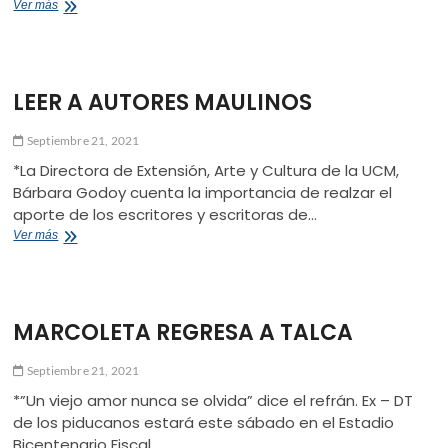
CAUSA
Ver más
BENÉFICA
POR
EXHIBICIÓN
DE
LEER A AUTORES MAULINOS
AUTOS
CLÁSICOS
Septiembre 21, 2021
*La Directora de Extensión, Arte y Cultura de la UCM,
Bárbara Godoy cuenta la importancia de realzar el
aporte de los escritores y escritoras de…
LEER
Ver más
A
AUTORES
MAULINOS
MARCOLETA REGRESA A TALCA
Septiembre 21, 2021
*”Un viejo amor nunca se olvida” dice el refrán. Ex – DT
de los piducanos estará este sábado en el Estadio
Bicentenario Fiscal. …