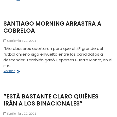
TENÍA
ASEGURADO
SANTIAGO MORNING ARRASTRA A
COBRELOA
Septiembre 22, 2021
*Microbuseros aportaron para que el 4° grande del
fútbol chileno siga envuelto entre los candidatos a
descender. También ganó Deportes Puerto Montt, en el
sur…
SANTIAGO
Ver más
MORNING
ARRASTRA
A
COBRELOA
“ESTÁ BASTANTE CLARO QUIÉNES
IRÁN A LOS BINACIONALES”
Septiembre 22, 2021