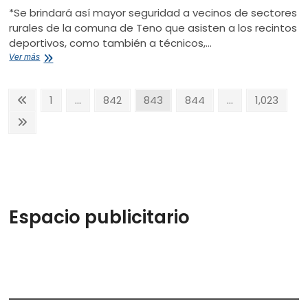
*Se brindará así mayor seguridad a vecinos de sectores
rurales de la comuna de Teno que asisten a los recintos
deportivos, como también a técnicos,…
INAUGURAN
Ver más
CIERRES
PERIMETRALES
Paginación
PARA
Página
Página
Página
Página
Página
Página
1
…
842
843
844
…
1,023
CAMPOS
anterior
de
DEPORTIVOS
Página
siguiente
entradas
Espacio publicitario