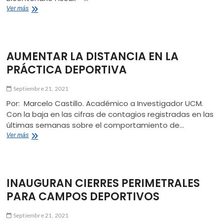
MARCOLETA
Ver más
REGRESA
A
TALCA
AUMENTAR LA DISTANCIA EN LA
PRÁCTICA DEPORTIVA
Septiembre 21, 2021
Por: Marcelo Castillo. Académico a Investigador UCM.
Con la baja en las cifras de contagios registradas en las
últimas semanas sobre el comportamiento de…
AUMENTAR
Ver más
LA
DISTANCIA
EN
LA
INAUGURAN CIERRES PERIMETRALES
PRÁCTICA
DEPORTIVA
PARA CAMPOS DEPORTIVOS
Septiembre 21, 2021