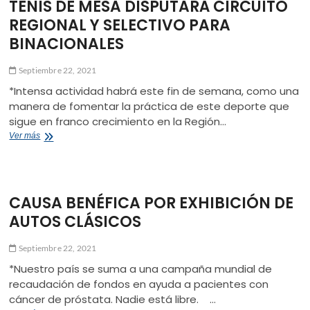
TENIS DE MESA DISPUTARÁ CIRCUITO
NACIONAL
DE
REGIONAL Y SELECTIVO PARA
RODEO
BINACIONALES
Septiembre 22, 2021
*Intensa actividad habrá este fin de semana, como una
manera de fomentar la práctica de este deporte que
sigue en franco crecimiento en la Región…
TENIS
Ver más
DE
MESA
DISPUTARÁ
CIRCUITO
CAUSA BENÉFICA POR EXHIBICIÓN DE
REGIONAL
Y
AUTOS CLÁSICOS
SELECTIVO
PARA
BINACIONALES
Septiembre 22, 2021
*Nuestro país se suma a una campaña mundial de
recaudación de fondos en ayuda a pacientes con
cáncer de próstata. Nadie está libre. …