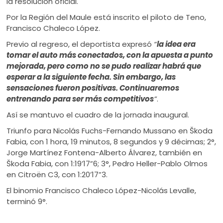
la resolución oficial.
Por la Región del Maule está inscrito el piloto de Teno,
Francisco Chaleco López.
Previo al regreso, el deportista expresó
“
la idea era
tomar el auto más conectados, con la apuesta a punto
mejorada, pero como no se pudo realizar habrá que
esperar a la siguiente fecha. Sin embargo, las
sensaciones fueron positivas. Continuaremos
entrenando para ser más competitivos
”
.
Así se mantuvo el cuadro de la jornada inaugural.
Triunfo para Nicolás Fuchs-Fernando Mussano en Škoda
Fabia, con 1 hora, 19 minutos, 8 segundos y 9 décimas; 2°,
Jorge Martínez Fontena-Alberto Álvarez, también en
Škoda Fabia, con 1:19’17”6; 3°, Pedro Heller-Pablo Olmos
en Citroën C3, con 1:20’17”3.
El binomio Francisco Chaleco López-Nicolás Levalle,
terminó 9°.