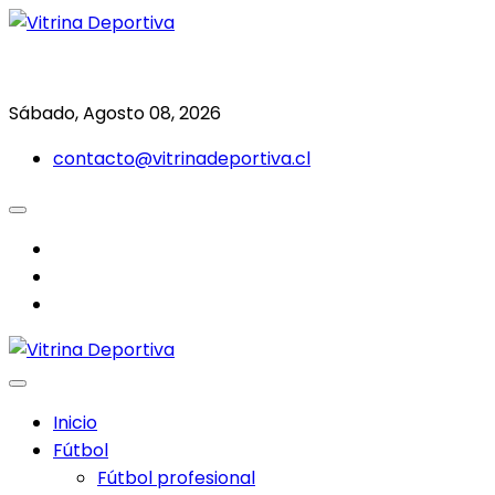
Saltar
al
Todo en deporte nacional e internacional
Vitrina Deportiva
contenido
Sábado, Agosto 08, 2026
contacto@vitrinadeportiva.cl
facebook
twitter
instagram
Inicio
Fútbol
Fútbol profesional