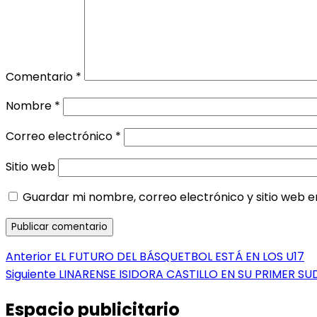
Comentario
*
Nombre
*
Correo electrónico
*
Sitio web
Guardar mi nombre, correo electrónico y sitio web 
Navegación
Entrada
Anterior
EL FUTURO DEL BÁSQUETBOL ESTÁ EN LOS U17
anterior:
Entrada
Siguiente
LINARENSE ISIDORA CASTILLO EN SU PRIMER 
de
siguiente:
entradas
Espacio publicitario