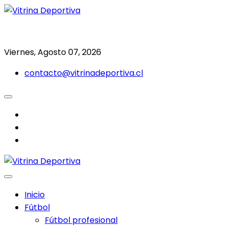
Saltar
al
Todo en deporte nacional e internacional
Vitrina Deportiva
contenido
Viernes, Agosto 07, 2026
contacto@vitrinadeportiva.cl
facebook
twitter
instagram
Inicio
Fútbol
Fútbol profesional