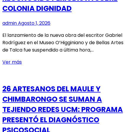
XII
COLONIA DIGNIDAD
CONGRESO
INTERNACIONAL
admin
Agosto 1, 2026
CIECS
2026
El lanzamiento de la nueva obra del escritor Gabriel
Rodríguez en el Museo O’Higginiano y de Bellas Artes
de Talca fue suspendido a última hora,…
ACUSAN
Ver más
CENSURA
DE
LIBRO
26 ARTESANOS DEL MAULE Y
DE
CHIMBARONGO SE SUMAN A
RECONOCIDO
PERIODISTA
TEJIENDO REDES UCM: PROGRAMA
SOBRE
PRESENTÓ EL DIAGNÓSTICO
COLONIA
DIGNIDAD
PSICOSOCIAL