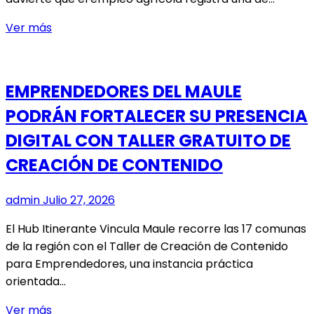
ENCUENTRO
PARA
DÍA
Ver más
LA
DEL
CULTURA
CAMPESINADO
MAULINA
Y
EMPRENDEDORES DEL MAULE
EL
PODRÁN FORTALECER SU PRESENCIA
DESAFÍO
PENDIENTE
DIGITAL CON TALLER GRATUITO DE
DE
CREACIÓN DE CONTENIDO
GENERAR
MÁS
admin
Julio 27, 2026
OPORTUNIDADES
LABORALES
El Hub Itinerante Vincula Maule recorre las 17 comunas
PARA
de la región con el Taller de Creación de Contenido
EL
para Emprendedores, una instancia práctica
MUNDO
orientada…
RURAL
EMPRENDEDORES
Ver más