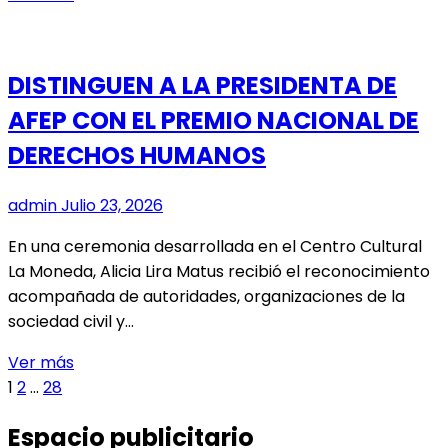
DEL
MAULE
PODRÁN
DISTINGUEN A LA PRESIDENTA DE
FORTALECER
AFEP CON EL PREMIO NACIONAL DE
SU
PRESENCIA
DERECHOS HUMANOS
DIGITAL
CON
admin
Julio 23, 2026
TALLER
GRATUITO
En una ceremonia desarrollada en el Centro Cultural
DE
La Moneda, Alicia Lira Matus recibió el reconocimiento
CREACIÓN
acompañada de autoridades, organizaciones de la
DE
sociedad civil y…
CONTENIDO
DISTINGUEN
Ver más
Paginación
Página
Página
Página
Página
A
1
2
…
28
siguiente
LA
de
Espacio publicitario
PRESIDENTA