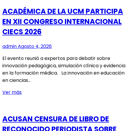
DAN
ACADÉMICA DE LA UCM PARTICIPA
EL
EN XII CONGRESO INTERNACIONAL
SALTO
AL
CIECS 2026
COMERCIO
DIGITAL
admin
Agosto 4, 2026
CON
NUEVO
El evento reunió a expertos para debatir sobre
TALLER
innovación pedagógica, simulación clínica y evidencia
DEL
en la formación médica. La innovación en educación
HUB
en ciencias…
ITINERANTE
ACADÉMICA
Ver más
VINCULA
DE
MAULE
LA
UCM
ACUSAN CENSURA DE LIBRO DE
PARTICIPA
RECONOCIDO PERIODISTA SOBRE
EN