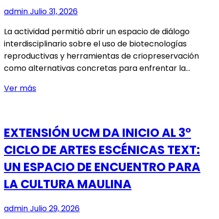
TEJIENDO
admin
Julio 31, 2026
REDES
UCM:
La actividad permitió abrir un espacio de diálogo
PROGRAMA
interdisciplinario sobre el uso de biotecnologías
PRESENTÓ
reproductivas y herramientas de criopreservación
EL
como alternativas concretas para enfrentar la…
DIAGNÓSTICO
PSICOSOCIAL
UCM
Ver más
REALIZA
SEMINARIO
QUE
EXTENSIÓN UCM DA INICIO AL 3°
FORTALECE
CICLO DE ARTES ESCÉNICAS TEXT:
LA
CONSERVACIÓN
UN ESPACIO DE ENCUENTRO PARA
DE
LA CULTURA MAULINA
ESPECIES
NATIVAS
admin
Julio 29, 2026
CON