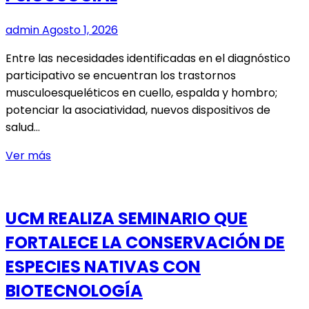
admin
Agosto 1, 2026
Entre las necesidades identificadas en el diagnóstico
participativo se encuentran los trastornos
musculoesqueléticos en cuello, espalda y hombro;
potenciar la asociatividad, nuevos dispositivos de
salud…
26
Ver más
ARTESANOS
DEL
MAULE
UCM REALIZA SEMINARIO QUE
Y
FORTALECE LA CONSERVACIÓN DE
CHIMBARONGO
SE
ESPECIES NATIVAS CON
SUMAN
BIOTECNOLOGÍA
A