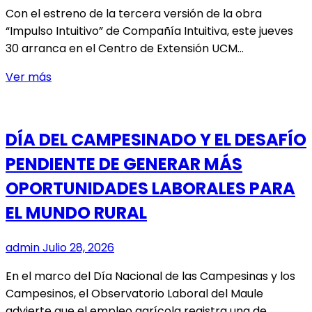
BIOTECNOLOGÍA
Con el estreno de la tercera versión de la obra
“Impulso Intuitivo” de Compañía Intuitiva, este jueves
30 arranca en el Centro de Extensión UCM…
EXTENSIÓN
Ver más
UCM
DA
INICIO
DÍA DEL CAMPESINADO Y EL DESAFÍO
AL
PENDIENTE DE GENERAR MÁS
3°
CICLO
OPORTUNIDADES LABORALES PARA
DE
EL MUNDO RURAL
ARTES
ESCÉNICAS
admin
Julio 28, 2026
TEXT:
UN
En el marco del Día Nacional de las Campesinas y los
ESPACIO
Campesinos, el Observatorio Laboral del Maule
DE
advierte que el empleo agrícola registra una de…