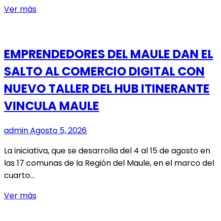
FERIA
Ver más
VOCACIONAL
LASALLISTA
CELEBRA
EMPRENDEDORES DEL MAULE DAN EL
28
SALTO AL COMERCIO DIGITAL CON
AÑOS
IMPULSANDO
NUEVO TALLER DEL HUB ITINERANTE
LA
VINCULA MAULE
VOCACIÓN
Y
admin
Agosto 5, 2026
EL
COMPROMISO
La iniciativa, que se desarrolla del 4 al 15 de agosto en
SOCIAL
las 17 comunas de la Región del Maule, en el marco del
EN
cuarto…
EL
MAULE
EMPRENDEDORES
Ver más
DEL
MAULE