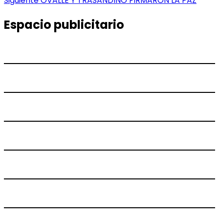
Siguiente
OVALLE Y TRASANDINO FIRMARON LA PAZ
entradas
siguiente:
Espacio publicitario