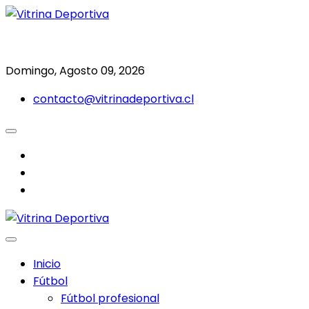
Saltar
al
Todo en deporte nacional e internacional
Vitrina Deportiva
contenido
Domingo, Agosto 09, 2026
contacto@vitrinadeportiva.cl
facebook
twitter
instagram
Inicio
Fútbol
Fútbol profesional