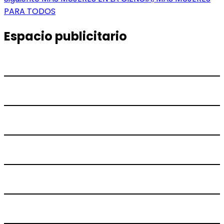
entradas
siguiente:
PARA TODOS
Espacio publicitario