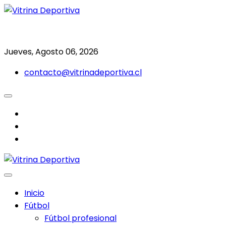
Saltar
al
Todo en deporte nacional e internacional
Vitrina Deportiva
contenido
Jueves, Agosto 06, 2026
contacto@vitrinadeportiva.cl
facebook
twitter
instagram
Inicio
Fútbol
Fútbol profesional