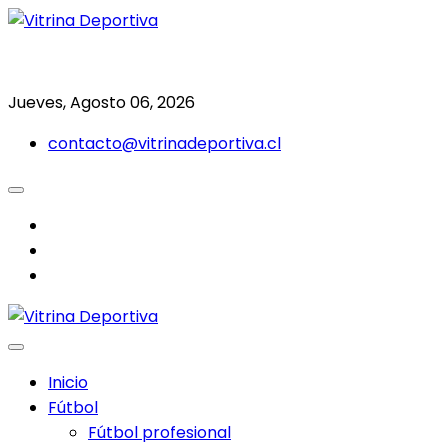
Saltar
al
Todo en deporte nacional e internacional
Vitrina Deportiva
contenido
Jueves, Agosto 06, 2026
contacto@vitrinadeportiva.cl
facebook
twitter
instagram
Inicio
Fútbol
Fútbol profesional