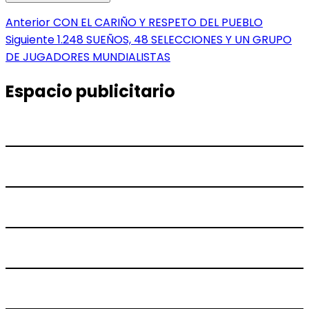
Navegación
Entrada
Anterior
CON EL CARIÑO Y RESPETO DEL PUEBLO
anterior:
Entrada
Siguiente
1.248 SUEÑOS, 48 SELECCIONES Y UN GRUPO
de
siguiente:
DE JUGADORES MUNDIALISTAS
entradas
Espacio publicitario