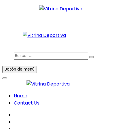
Saltar
al
Todo en deporte nacional e internacional
contenido
Vitrina Deportiva
facebook
twitter
instagram
Buscar
…
Botón de menú
Home
Contact Us
facebook
twitter
instagram