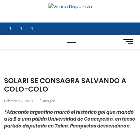
Saltar
al
Vitrina
TODO EN DEPORTE
contenido
NACIONAL E
Deportiv
INTERNACIONAL
facebook
twitter
instagram
B
o
t
ó
n
d
SOLARI SE CONSAGRA SALVANDO A
e
COLO-COLO
m
e
Febrero 17, 2021
Imagen
n
ú
*Atacante argentino marcó el histórico gol que mandó
a la B a una pálida Universidad de Concepción, en tenso
partido disputado en Talca. Penquistas descendieron.