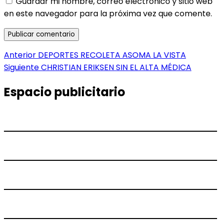
Guardar mi nombre, correo electrónico y sitio web
en este navegador para la próxima vez que comente.
Navegación
Entrada
Anterior
DEPORTES RECOLETA ASOMA LA VISTA
anterior:
Entrada
Siguiente
CHRISTIAN ERIKSEN SIN EL ALTA MÉDICA
de
siguiente:
entradas
Espacio publicitario