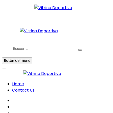
Saltar
al
Todo en deporte nacional e internacional
contenido
Vitrina Deportiva
facebook
twitter
instagram
Buscar
…
Botón de menú
Home
Contact Us
facebook
twitter
instagram