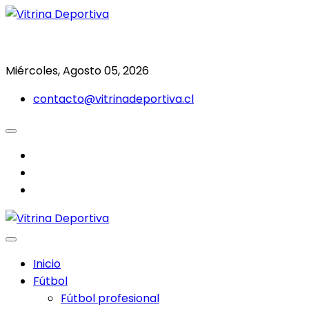
Saltar
al
Todo en deporte nacional e internacional
Vitrina Deportiva
contenido
Miércoles, Agosto 05, 2026
contacto@vitrinadeportiva.cl
facebook
twitter
instagram
Inicio
Fútbol
Fútbol profesional