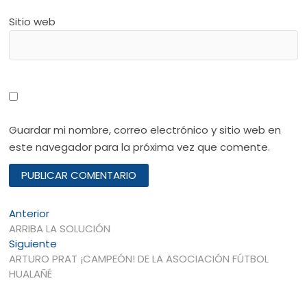
Sitio web
Guardar mi nombre, correo electrónico y sitio web en
este navegador para la próxima vez que comente.
Navegación
Entrada
Anterior
anterior:
ARRIBA LA SOLUCIÓN
de
Entrada
Siguiente
entradas
siguiente:
ARTURO PRAT ¡CAMPEÓN! DE LA ASOCIACIÓN FÚTBOL
HUALAÑÉ