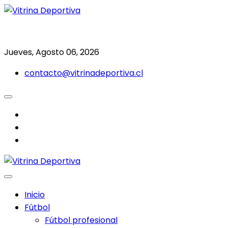
Saltar
al
Todo en deporte nacional e internacional
Vitrina Deportiva
contenido
Jueves, Agosto 06, 2026
contacto@vitrinadeportiva.cl
facebook
twitter
instagram
Inicio
Fútbol
Fútbol profesional