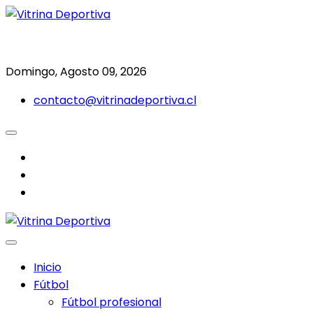
Saltar
al
Todo en deporte nacional e internacional
Vitrina Deportiva
contenido
Domingo, Agosto 09, 2026
contacto@vitrinadeportiva.cl
facebook
twitter
instagram
Inicio
Fútbol
Fútbol profesional