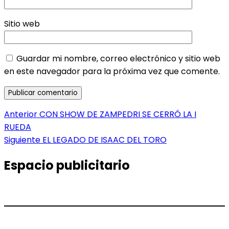
Sitio web
Guardar mi nombre, correo electrónico y sitio web
en este navegador para la próxima vez que comente.
Navegación
Entrada
Anterior
CON SHOW DE ZAMPEDRI SE CERRÓ LA I
anterior:
RUEDA
de
Entrada
Siguiente
EL LEGADO DE ISAAC DEL TORO
entradas
siguiente:
Espacio publicitario