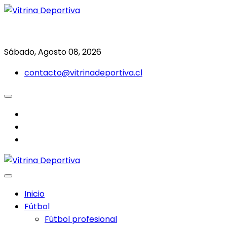
Saltar
al
Todo en deporte nacional e internacional
Vitrina Deportiva
contenido
Sábado, Agosto 08, 2026
contacto@vitrinadeportiva.cl
facebook
twitter
instagram
Inicio
Fútbol
Fútbol profesional