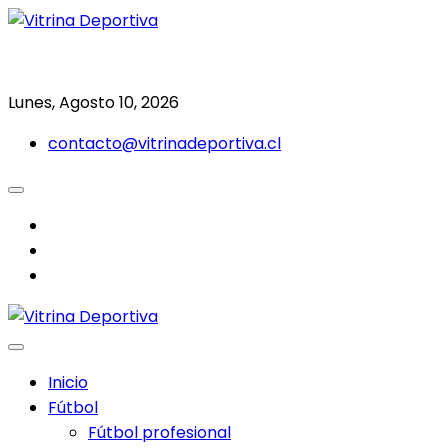
Saltar
al
Todo en deporte nacional e internacional
Vitrina Deportiva
contenido
Lunes, Agosto 10, 2026
contacto@vitrinadeportiva.cl
facebook
twitter
instagram
Inicio
Fútbol
Fútbol profesional