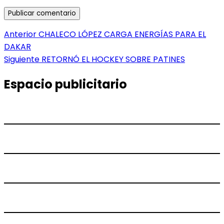
Navegación
Entrada
Anterior
CHALECO LÓPEZ CARGA ENERGÍAS PARA EL
anterior:
DAKAR
de
Entrada
Siguiente
RETORNÓ EL HOCKEY SOBRE PATINES
entradas
siguiente:
Espacio publicitario