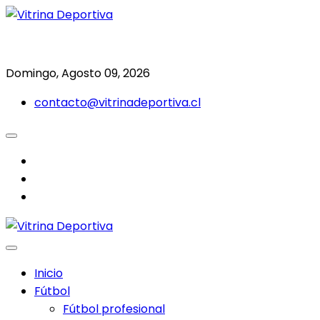
Saltar
al
Todo en deporte nacional e internacional
Vitrina Deportiva
contenido
Domingo, Agosto 09, 2026
contacto@vitrinadeportiva.cl
facebook
twitter
instagram
Inicio
Fútbol
Fútbol profesional