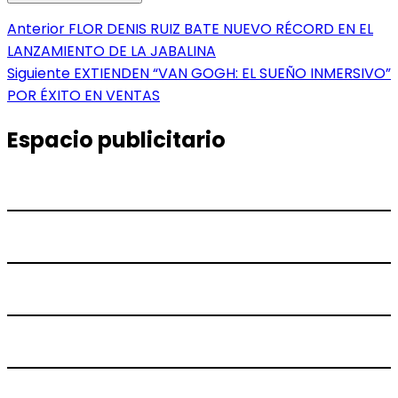
Navegación
Entrada
Anterior
FLOR DENIS RUIZ BATE NUEVO RÉCORD EN EL
anterior:
LANZAMIENTO DE LA JABALINA
de
Entrada
Siguiente
EXTIENDEN “VAN GOGH: EL SUEÑO INMERSIVO”
entradas
siguiente:
POR ÉXITO EN VENTAS
Espacio publicitario