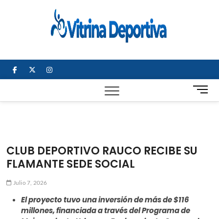
Saltar
al
Vitrin
TODO EN
contenido
DEPORTE
Depor
NACIONAL E
INTERNACIONAL
facebook
twitter
instagram
B
o
t
ó
n
d
CLUB DEPORTIVO RAUCO RECIBE SU
e
FLAMANTE SEDE SOCIAL
m
e
Julio 7, 2026
n
ú
El proyecto tuvo una inversión de más de $116
millones, financiada a través del Programa de