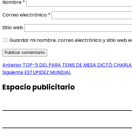
Nombre
*
Correo electrónico
*
Sitio web
Guardar mi nombre, correo electrónico y sitio web 
Navegación
Entrada
Anterior
TOP-5 DEL PARA TENIS DE MESA DICTÓ CHARL
anterior:
Entrada
Siguiente
ESTUPIDEZ MUNDIAL
de
siguiente:
entradas
Espacio publicitario