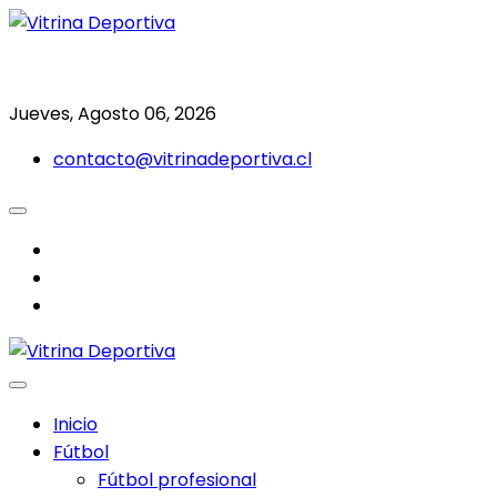
Saltar
al
Todo en deporte nacional e internacional
Vitrina Deportiva
contenido
Jueves, Agosto 06, 2026
contacto@vitrinadeportiva.cl
facebook
twitter
instagram
Inicio
Fútbol
Fútbol profesional