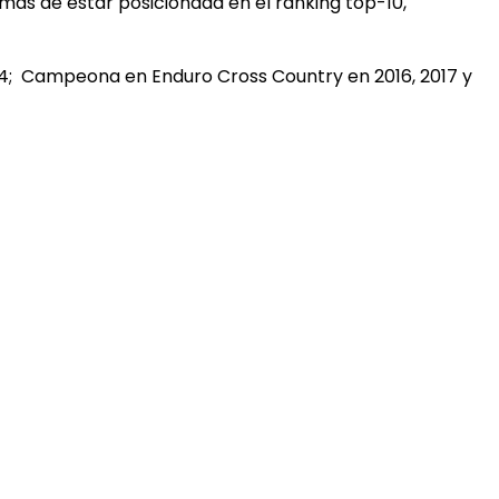
emás de estar posicionada en el ránking top-10,
024; Campeona en Enduro Cross Country en 2016, 2017 y