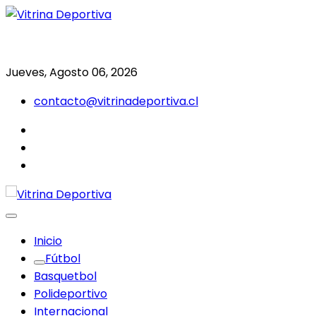
Saltar
al
Todo en deporte nacional e internacional
Vitrina Deportiva
contenido
Jueves, Agosto 06, 2026
contacto@vitrinadeportiva.cl
facebook
twitter
instagram
Inicio
Fútbol
Basquetbol
Polideportivo
Internacional