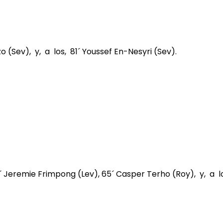
o (Sev), y, a los, 81´ Youssef En-Nesyri (Sev).
61´ Jeremie Frimpong (Lev), 65´ Casper Terho (Roy), y, a 