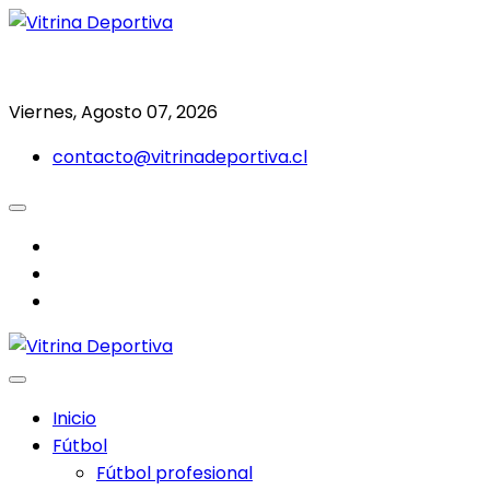
Saltar
al
Todo en deporte nacional e internacional
Vitrina Deportiva
contenido
Viernes, Agosto 07, 2026
contacto@vitrinadeportiva.cl
facebook
twitter
instagram
Inicio
Fútbol
Fútbol profesional