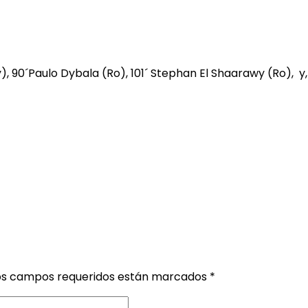
), 90´Paulo Dybala (Ro), 101´ Stephan El Shaarawy (Ro), y, 
os campos requeridos están marcados
*