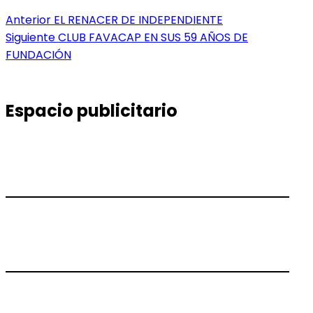
Navegación
Entrada
Anterior
EL RENACER DE INDEPENDIENTE
anterior:
Entrada
Siguiente
CLUB FAVACAP EN SUS 59 AÑOS DE
de
siguiente:
FUNDACIÓN
entradas
Espacio publicitario