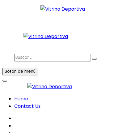
Saltar
al
Todo en deporte nacional e internacional
contenido
Vitrina Deportiva
facebook
twitter
instagram
Buscar
…
Botón de menú
Home
Contact Us
facebook
twitter
instagram