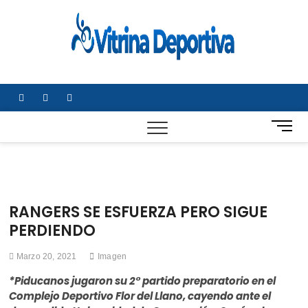
Saltar
al
Vitrin
TODO EN
contenido
DEPORTE
Depor
NACIONAL E
INTERNACIONA
facebook
twitter
instagram
B
o
t
ó
n
d
RANGERS SE ESFUERZA PERO SIGUE
e
PERDIENDO
m
e
Marzo 20, 2021
Imagen
n
ú
*Piducanos jugaron su 2° partido preparatorio en el
Complejo Deportivo Flor del Llano, cayendo ante el