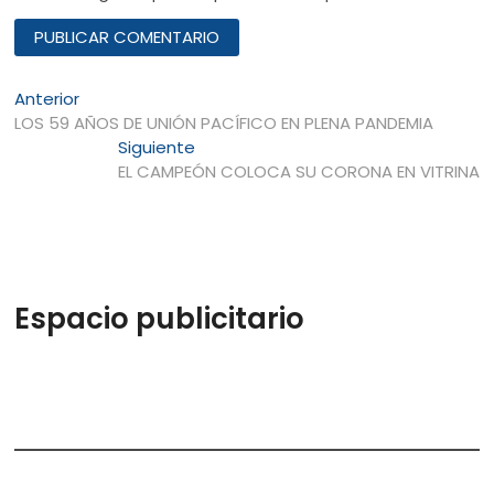
Navegación
Entrada
Anterior
anterior:
LOS 59 AÑOS DE UNIÓN PACÍFICO EN PLENA PANDEMIA
de
Entrada
Siguiente
entradas
siguiente:
EL CAMPEÓN COLOCA SU CORONA EN VITRINA
Espacio publicitario