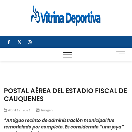
Saltar
al
Vitrin
TODO EN
contenido
DEPORTE
Depor
NACIONAL E
INTERNACIONAL
facebook
twitter
instagram
B
o
t
ó
n
d
POSTAL AÉREA DEL ESTADIO FISCAL DE
e
CAUQUENES
m
e
Abril 12, 2021
Imagen
n
ú
*Antiguo recinto de administración municipal fue
remodelado por completo. Es considerado “una joya”