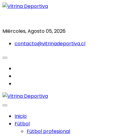
Saltar
al
Todo en deporte nacional e internacional
Vitrina Deportiva
contenido
Miércoles, Agosto 05, 2026
contacto@vitrinadeportiva.cl
facebook
twitter
instagram
Inicio
Fútbol
Fútbol profesional