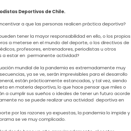
iodistas Deportivos de Chile.
incentivar a que las personas realicen práctica deportiva?
pueden tener la mayor responsabilidad en ello, o los propios
os a meterse en el mundo del deporte, o los directivos de
médicos, profesores, entrenadores, periodistas u otros
tas a estar en permanente actividad?
ituación mundial de la pandemia es extremadamente muy
ecuencias, ya se ve, serán imprevisibles para el desarrollo
eneral, están prácticamente estancadas, y tal vez, siendo
eta en materia deportiva, lo que hace pensar que miles o
rán a cumplir sus sueños o ideales de tener un futuro acorde
lamente no se puede realizar una actividad deportiva en
rte por las razones ya expuestas, la pandemia lo impide y
anorama se ve muy complicado.