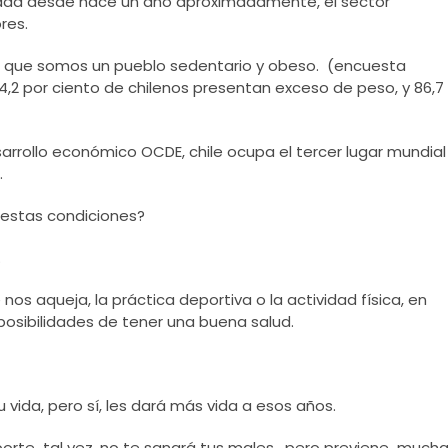
idad desde hace un año aproximadamente, el sector
res.
os que somos un pueblo sedentario y obeso. (encuesta
74,2 por ciento de chilenos presentan exceso de peso, y 86,7
arrollo económico OCDE, chile ocupa el tercer lugar mundial
.
 estas condiciones?
.
s aqueja, la práctica deportiva o la actividad física, en
posibilidades de tener una buena salud.
vida, pero sí, les dará más vida a esos años.
porte tal vez, no te sanará tus males , pero previene much