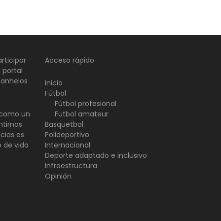
rticipar
Acceso rápido
 portal
 anhelos
Inicio
Fútbol
Fútbol profesional
d como un
Futbol amateur
ntirnos
Basquetbol
ncias es
Polideportivo
o de vida
Internacional
Deporte adaptado e inclusivo
Infraestructura
Opinión