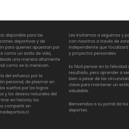
io disponible para las
Les invitamos a seguirnos y pa
ciones deportivas y de
con nosotros a través de este
ión para quienes apuestan por
independiente que focalizará
te como un estilo de vida,
y proyectos personales.
 desde una manera altamente
nal como se lo merecen.
Es fácil pensar en la felicida
resultado, pero aprender a se
día del esfuerzo por la
bien a pesar de las circunsta
ón personal, de plasmar en
clave para mantener un estil
los sueños por los logros
saludable.
os y los deseos naturales del
ntrar en historia, los
Bienvenidos a su portal de los
s compartir en
deportes.
inadeportiva.cl