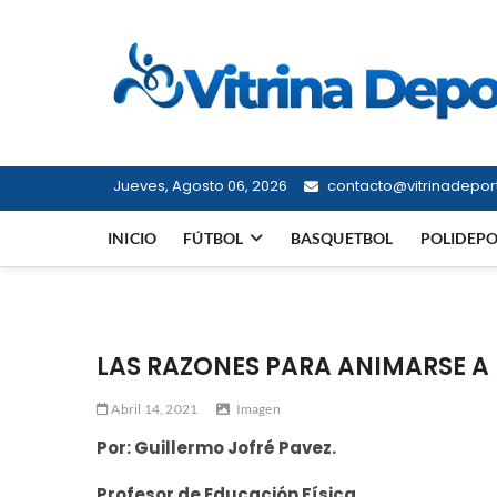
Saltar
al
contenido
Jueves, Agosto 06, 2026
contacto@vitrinadeport
INICIO
FÚTBOL
BASQUETBOL
POLIDEP
LAS RAZONES PARA ANIMARSE A
Abril 14, 2021
Imagen
Por: Guillermo Jofré Pavez.
Profesor de Educación Física