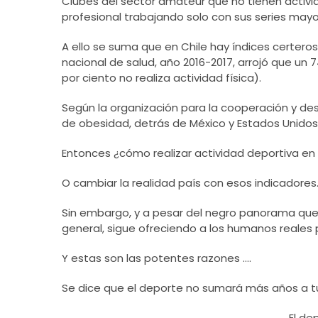
Clubes del sector amateur que no tienen activ
profesional trabajando solo con sus series mayo
A ello se suma que en Chile hay índices certer
nacional de salud, año 2016-2017, arrojó que un 
por ciento no realiza actividad física).
Según la organización para la cooperación y des
de obesidad, detrás de México y Estados Unidos
Entonces ¿cómo realizar actividad deportiva en
O cambiar la realidad país con esos indicadores
Sin embargo, y a pesar del negro panorama que no
general, sigue ofreciendo a los humanos reales 
Y estas son las potentes razones ….
Se dice que el deporte no sumará más años a tu 
El de