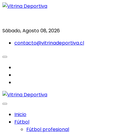
Saltar
al
Todo en deporte nacional e internacional
Vitrina Deportiva
contenido
Sábado, Agosto 08, 2026
contacto@vitrinadeportiva.cl
facebook
twitter
instagram
Inicio
Fútbol
Fútbol profesional