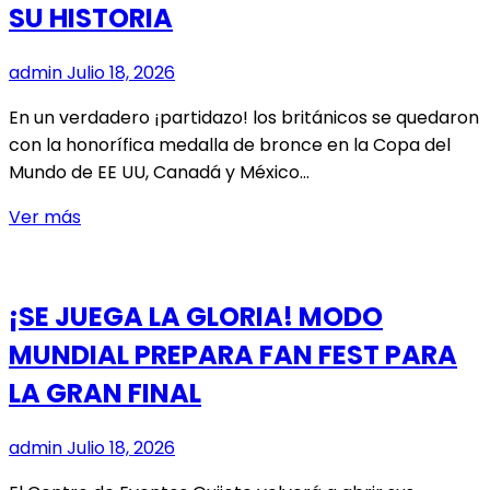
SU HISTORIA
MUNDO
admin
Julio 18, 2026
En un verdadero ¡partidazo! los británicos se quedaron
con la honorífica medalla de bronce en la Copa del
Mundo de EE UU, Canadá y México…
INGLATERRA
Ver más
SE
REENCUENTRA
CON
¡SE JUEGA LA GLORIA! MODO
SU
MUNDIAL PREPARA FAN FEST PARA
HISTORIA
LA GRAN FINAL
admin
Julio 18, 2026