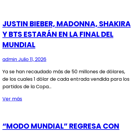
MALONE
ENCABEZARÁ
CLAUSURA
JUSTIN BIEBER, MADONNA, SHAKIRA
DE
Y BTS ESTARÁN EN LA FINAL DEL
LA
COPA
MUNDIAL
MUNDIAL
DE
admin
Julio 11, 2026
LA
FIFA
Ya se han recaudado más de 50 millones de dólares,
de los cuales 1 dólar de cada entrada vendida para los
partidos de la Copa…
JUSTIN
Ver más
BIEBER,
MADONNA,
SHAKIRA
“MODO MUNDIAL” REGRESA CON
Y