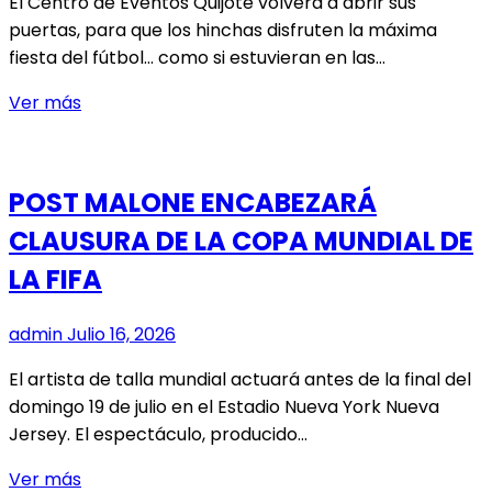
El Centro de Eventos Quijote volverá a abrir sus
puertas, para que los hinchas disfruten la máxima
fiesta del fútbol… como si estuvieran en las…
¡SE
Ver más
JUEGA
LA
GLORIA!
POST MALONE ENCABEZARÁ
MODO
CLAUSURA DE LA COPA MUNDIAL DE
MUNDIAL
PREPARA
LA FIFA
FAN
FEST
admin
Julio 16, 2026
PARA
LA
El artista de talla mundial actuará antes de la final del
GRAN
domingo 19 de julio en el Estadio Nueva York Nueva
FINAL
Jersey. El espectáculo, producido…
POST
Ver más