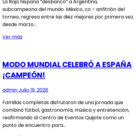
La Roja hispana “desbancó” a Argentina,
subcampeona del mundo. México, co – anfitrión del
torneo, regresa entre las diez mejores por primera vez
desde marzo…
LA
Ver más
CAMPEONA
ESPAÑA
REGRESA
MODO MUNDIAL CELEBRÓ A ESPAÑA
AL
¡CAMPEÓN!
LIDERATO
DE
LA
admin
Julio 19, 2026
CLASIFICACIÓN
Familias completas disfrutaron de una jornada que
MUNDIAL
combinó fútbol, gastronomía, música y entretención,
FIFA
reafirmando al Centro de Eventos Quijote como un
punto de encuentro para…