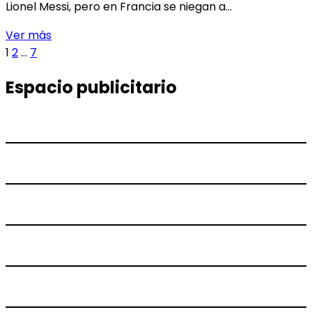
Lionel Messi, pero en Francia se niegan a…
KYLIAN
Ver más
Paginación
Página
Página
Página
Página
MBAPPÉ,
1
2
…
7
siguiente
LA
de
Espacio publicitario
AMENAZA
entradas
DE
LOS
PODEROSOS