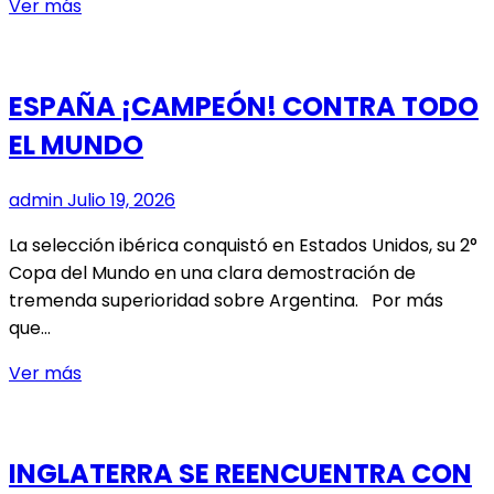
MODO
Ver más
MUNDIAL
CELEBRÓ
A
ESPAÑA ¡CAMPEÓN! CONTRA TODO
ESPAÑA
EL MUNDO
¡CAMPEÓN!
admin
Julio 19, 2026
La selección ibérica conquistó en Estados Unidos, su 2°
Copa del Mundo en una clara demostración de
tremenda superioridad sobre Argentina. Por más
que…
ESPAÑA
Ver más
¡CAMPEÓN!
CONTRA
TODO
INGLATERRA SE REENCUENTRA CON
EL