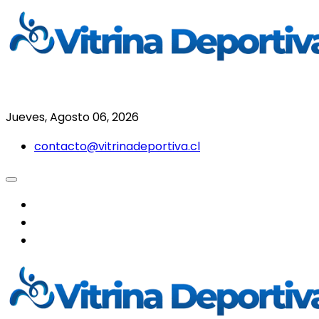
Saltar
al
contenido
Todo en deporte nacional e internacional
Vitrina Deportiva
Jueves, Agosto 06, 2026
contacto@vitrinadeportiva.cl
facebook
twitter
instagram