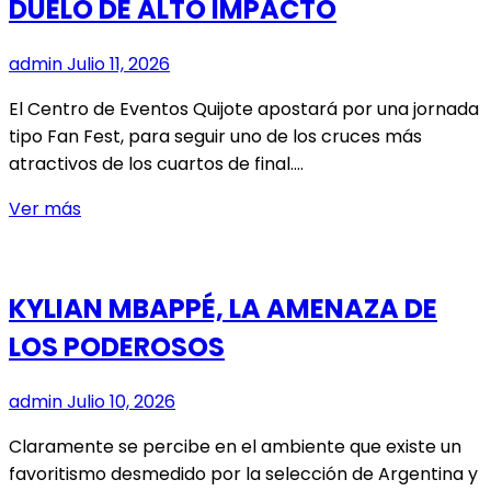
DUELO DE ALTO IMPACTO
BTS
ESTARÁN
EN
admin
Julio 11, 2026
LA
El Centro de Eventos Quijote apostará por una jornada
FINAL
tipo Fan Fest, para seguir uno de los cruces más
DEL
atractivos de los cuartos de final.…
MUNDIAL
“MODO
Ver más
MUNDIAL”
REGRESA
CON
KYLIAN MBAPPÉ, LA AMENAZA DE
DUELO
LOS PODEROSOS
DE
ALTO
IMPACTO
admin
Julio 10, 2026
Claramente se percibe en el ambiente que existe un
favoritismo desmedido por la selección de Argentina y