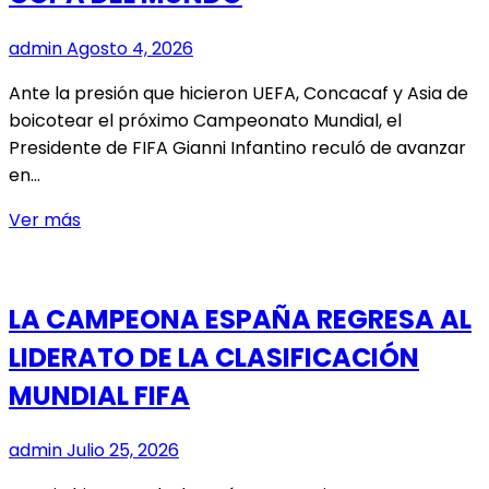
admin
Agosto 4, 2026
Ante la presión que hicieron UEFA, Concacaf y Asia de
boicotear el próximo Campeonato Mundial, el
Presidente de FIFA Gianni Infantino reculó de avanzar
en…
SE
Ver más
CAYÓ
LA
IDEA
LA CAMPEONA ESPAÑA REGRESA AL
DE
LIDERATO DE LA CLASIFICACIÓN
PRIVATIZAR
LA
MUNDIAL FIFA
COPA
DEL
admin
Julio 25, 2026
MUNDO