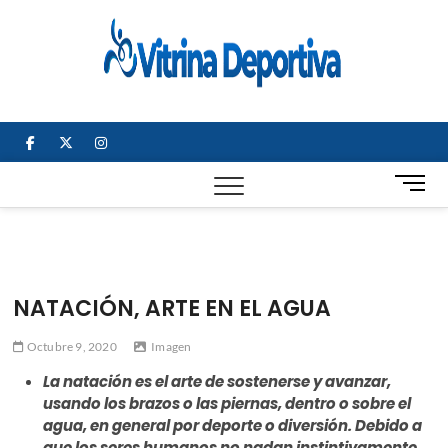
Saltar
al
Vitrin
TODO EN
contenido
DEPORTE
Depor
NACIONAL E
INTERNACIONAL
facebook
twitter
instagram
B
o
t
ó
n
d
NATACIÓN, ARTE EN EL AGUA
e
m
Octubre 9, 2020
Imagen
e
n
La natación es el arte de sostenerse y avanzar,
ú
usando los brazos o las piernas, dentro o sobre el
agua, en general por deporte o diversión. Debido a
que los seres humanos no nadan instintivamente,