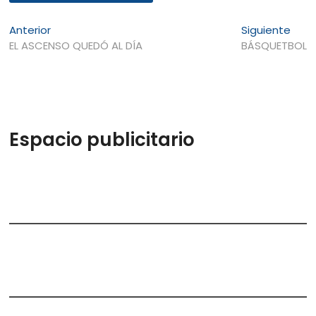
Navegación
Entrada
Entr
Anterior
Siguiente
anterior:
sigui
EL ASCENSO QUEDÓ AL DÍA
BÁSQUETBOL
de
entradas
Espacio publicitario