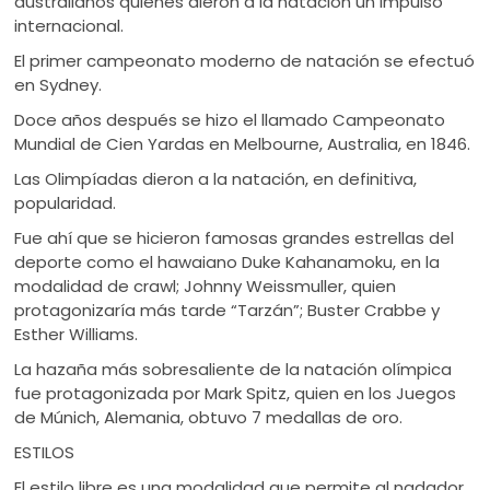
australianos quienes dieron a la natación un impulso
internacional.
El primer campeonato moderno de natación se efectuó
en Sydney.
Doce años después se hizo el llamado Campeonato
Mundial de Cien Yardas en Melbourne, Australia, en 1846.
Las Olimpíadas dieron a la natación, en definitiva,
popularidad.
Fue ahí que se hicieron famosas grandes estrellas del
deporte como el hawaiano Duke Kahanamoku, en la
modalidad de crawl; Johnny Weissmuller, quien
protagonizaría más tarde “Tarzán”; Buster Crabbe y
Esther Williams.
La hazaña más sobresaliente de la natación olímpica
fue protagonizada por Mark Spitz, quien en los Juegos
de Múnich, Alemania, obtuvo 7 medallas de oro.
ESTILOS
El estilo libre es una modalidad que permite al nadador