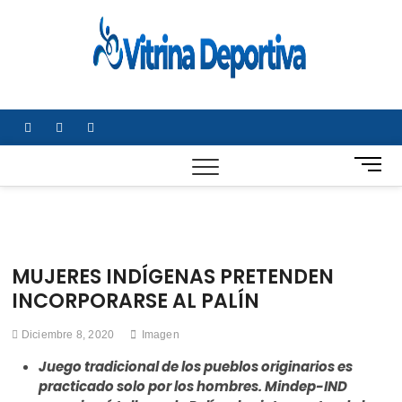
Saltar
al
Vitrin
TODO EN
contenido
DEPORTE
Depor
NACIONAL E
INTERNACIONA
facebook
twitter
instagram
B
o
t
ó
n
d
MUJERES INDÍGENAS PRETENDEN
e
INCORPORARSE AL PALÍN
m
e
Diciembre 8, 2020
Imagen
n
ú
Juego tradicional de los pueblos originarios es
practicado solo por los hombres. Mindep-IND