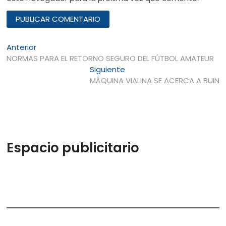
Navegación
Entrada
Anterior
anterior:
NORMAS PARA EL RETORNO SEGURO DEL FÚTBOL AMATEUR
de
Entrada
Siguiente
entradas
siguiente:
MÁQUINA VIALINA SE ACERCA A BUIN
Espacio publicitario