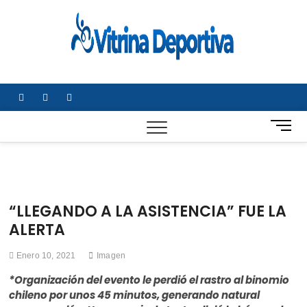
Saltar
al
Vitrin
TODO EN
contenido
DEPORTE
Depor
NACIONAL E
INTERNACIONA
facebook
twitter
instagram
B
o
t
ó
n
d
“LLEGANDO A LA ASISTENCIA” FUE LA
e
ALERTA
m
e
Enero 10, 2021
Imagen
n
ú
*Organización del evento le perdió el rastro al binomio
chileno por unos 45 minutos, generando natural