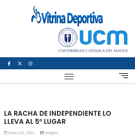
Saltar
al
Vitrin
TODO EN
contenido
DEPORTE
Depor
NACIONAL E
INTERNACIONAL
facebook
twitter
instagram
B
o
t
ó
n
d
LA RACHA DE INDEPENDIENTE LO
e
LLEVA AL 5° LUGAR
m
e
Enero 10, 2021
Imagen
n