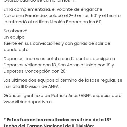
Oyarzo cuando se cumplían los 4´.
En la complementaria, el volante de enganche
Nazareno Fernández colocó el 2-0 en los 50´ y el triunfo
lo refrendó el artillero Nicolás Barrera en los 61´.
Se observó
un equipo
fuerte en sus convicciones y con ganas de salir de
donde está.
Deportes Linares es colista con 12 puntos, persigue a
Deportes Vallenar con 18, San Antonio Unido con 19 y
Deportes Concepción con 20.
Los últimos dos equipos al término de la fase regular, se
irán a la III División de ANFA.
Gráficas: gentileza de Patricio Arias/ANFP, especial para
www.vitrinadeportiva.cl
* Estos fueron los resultados en vitrina de la 18°
fecha del Torneo Nacional de II División: