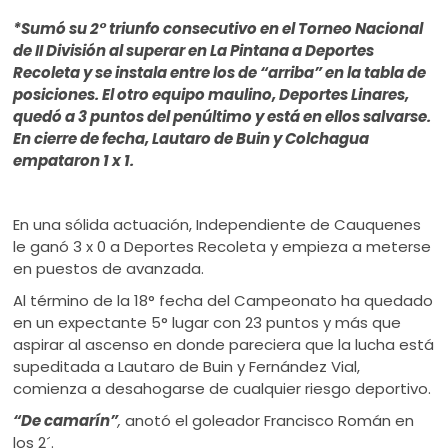
ú
*Sumó su 2° triunfo consecutivo en el Torneo Nacional
de II División al superar en La Pintana a Deportes
Recoleta y se instala entre los de “arriba” en la tabla de
posiciones. El otro equipo maulino, Deportes Linares,
quedó a 3 puntos del penúltimo y está en ellos salvarse.
En cierre de fecha, Lautaro de Buin y Colchagua
empataron 1 x 1.
En una sólida actuación, Independiente de Cauquenes
le ganó 3 x 0 a Deportes Recoleta y empieza a meterse
en puestos de avanzada.
Al término de la 18° fecha del Campeonato ha quedado
en un expectante 5° lugar con 23 puntos y más que
aspirar al ascenso en donde pareciera que la lucha está
supeditada a Lautaro de Buin y Fernández Vial,
comienza a desahogarse de cualquier riesgo deportivo.
“De camarín”
,
anotó el goleador Francisco Román en
los 2´.