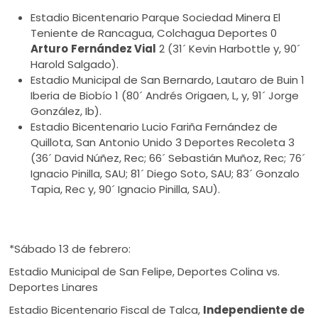
Estadio Bicentenario Parque Sociedad Minera El
Teniente de Rancagua, Colchagua Deportes 0
Arturo
Fernández Vial
2 (31´ Kevin Harbottle y, 90´
Harold Salgado).
Estadio Municipal de San Bernardo, Lautaro de Buin 1
Iberia de Biobío 1 (80´ Andrés Origaen, L, y, 91´ Jorge
González, Ib).
Estadio Bicentenario Lucio Fariña Fernández de
Quillota, San Antonio Unido 3 Deportes Recoleta 3
(36´ David Núñez, Rec; 66´ Sebastián Muñoz, Rec; 76´
Ignacio Pinilla, SAU; 81´ Diego Soto, SAU; 83´ Gonzalo
Tapia, Rec y, 90´ Ignacio Pinilla, SAU).
*Sábado 13 de febrero:
Estadio Municipal de San Felipe, Deportes Colina vs.
Deportes Linares
Estadio Bicentenario Fiscal de Talca,
Independiente de