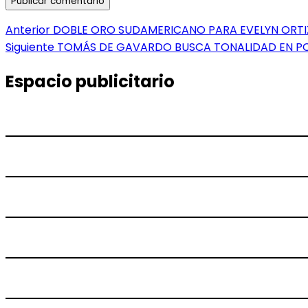
Navegación
Entrada
Anterior
DOBLE ORO SUDAMERICANO PARA EVELYN ORTIZ
anterior:
Entrada
Siguiente
TOMÁS DE GAVARDO BUSCA TONALIDAD EN P
de
siguiente:
entradas
Espacio publicitario