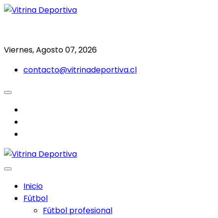
Saltar
al
Todo en deporte nacional e internacional
Vitrina Deportiva
contenido
Viernes, Agosto 07, 2026
contacto@vitrinadeportiva.cl
facebook
twitter
instagram
Inicio
Fútbol
Fútbol profesional