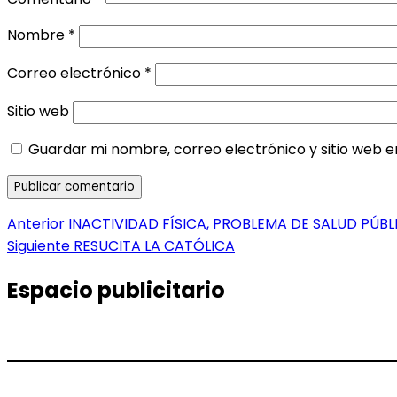
Nombre
*
Correo electrónico
*
Sitio web
Guardar mi nombre, correo electrónico y sitio web 
Navegación
Entrada
Anterior
INACTIVIDAD FÍSICA, PROBLEMA DE SALUD PÚB
anterior:
Entrada
Siguiente
RESUCITA LA CATÓLICA
de
siguiente:
entradas
Espacio publicitario