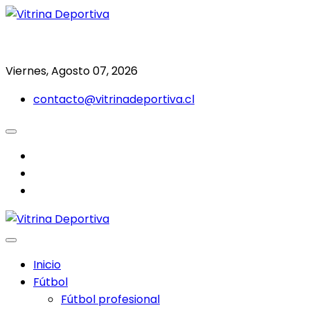
Saltar
al
Todo en deporte nacional e internacional
Vitrina Deportiva
contenido
Viernes, Agosto 07, 2026
contacto@vitrinadeportiva.cl
facebook
twitter
instagram
Inicio
Fútbol
Fútbol profesional