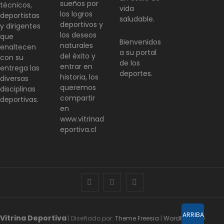
sueños por
técnicos,
vida
los logros
deportistas
saludable.
deportivos y
y dirigentes
los deseos
que
Bienvenidos
naturales
enaltecen
a su portal
del éxito y
con su
de los
entrar en
entrega las
deportes.
historia, los
diversas
queremos
disciplinas
compartir
deportivas.
en
www.vitrinad
eportiva.cl
facebook
twitter
instagram
ARRIBA
Vitrina Deportiva
| Diseñado por:
Theme Freesia
|
WordPress
| ©