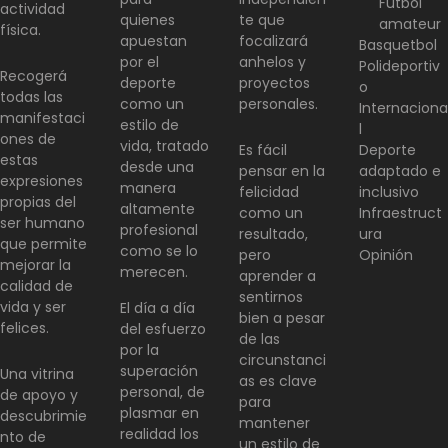
Futbol
actividad
quienes
te que
amateur
física.
apuestan
focalizará
Basquetbol
por el
anhelos y
Polideportiv
Recogerá
deporte
proyectos
o
todas las
como un
personales.
Internaciona
manifestaci
estilo de
l
ones de
vida, tratado
Es fácil
Deporte
estas
desde una
pensar en la
adaptado e
expresiones
manera
felicidad
inclusivo
propias del
altamente
como un
Infraestruct
ser humano
profesional
resultado,
ura
que permite
como se lo
pero
Opinión
mejorar la
merecen.
aprender a
calidad de
sentirnos
vida y ser
El día a día
bien a pesar
felices.
del esfuerzo
de las
por la
circunstanci
superación
Una vitrina
as es clave
personal, de
de apoyo y
para
plasmar en
descubrimie
mantener
realidad los
nto de
un estilo de