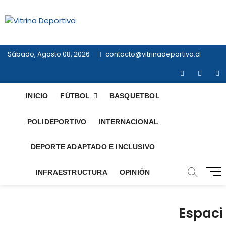
Saltar
al
Vitrina
contenido
TODO EN DEPORTE NACIONAL E
INTERNACIONAL
Deportiva
Sábado, Agosto 08, 2026
contacto@vitrinadeportiva.cl
facebook
twitter
in
INICIO
FÚTBOL
BASQUETBOL
POLIDEPORTIVO
INTERNACIONAL
DEPORTE ADAPTADO E INCLUSIVO
B
INFRAESTRUCTURA
OPINIÓN
o
t
ó
Espaci
n