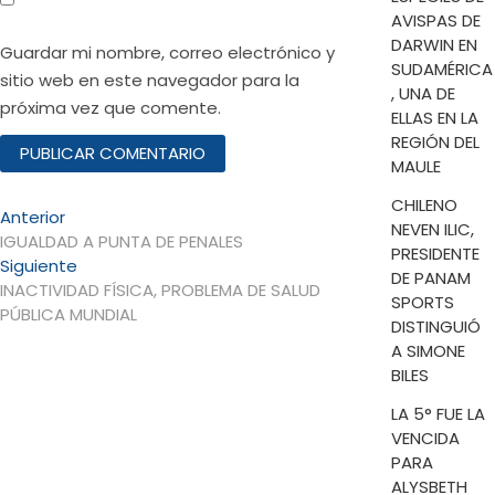
AVISPAS DE
DARWIN EN
Guardar mi nombre, correo electrónico y
SUDAMÉRICA
sitio web en este navegador para la
, UNA DE
próxima vez que comente.
ELLAS EN LA
REGIÓN DEL
MAULE
CHILENO
Navegación
Entrada
Anterior
NEVEN ILIC,
anterior:
IGUALDAD A PUNTA DE PENALES
de
PRESIDENTE
Entrada
Siguiente
DE PANAM
entradas
siguiente:
INACTIVIDAD FÍSICA, PROBLEMA DE SALUD
SPORTS
PÚBLICA MUNDIAL
DISTINGUIÓ
A SIMONE
BILES
LA 5° FUE LA
VENCIDA
PARA
ALYSBETH