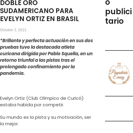
o
d
DOBLE ORO
e
SUDAMERICANO PARA
publici
m
EVELYN ORTIZ EN BRASIL
tario
e
n
Octubre 2, 2021
ú
*Brillante y perfecta actuación en sus dos
pruebas tuvo la destacada atleta
curicana dirigida por Pablo Squella, en un
retorno triunfal a las pistas tras el
prolongado confinamiento por la
pandemia.
Evelyn Ortiz (Club Olímpico de Curicó)
estaba habida por competir.
Su mundo es la pista y su motivación, ser
la mejor.