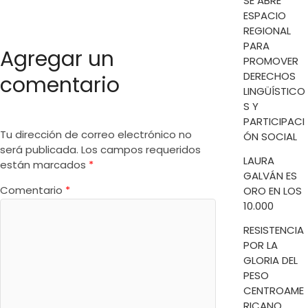
SE ABRE
ESPACIO
REGIONAL
PARA
Agregar un
PROMOVER
DERECHOS
comentario
LINGÜÍSTICO
S Y
PARTICIPACI
Tu dirección de correo electrónico no
ÓN SOCIAL
será publicada.
Los campos requeridos
LAURA
están marcados
*
GALVÁN ES
Comentario
*
ORO EN LOS
10.000
RESISTENCIA
POR LA
GLORIA DEL
PESO
CENTROAME
RICANO