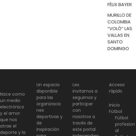
FÉLIX BAYER
MURILLO DE
COLOMBIA
“VOLÓ” LAS
VALLAS EN
SANTO
DOMINGO
Un espacio
Les
Acceso
disponible
invitamos a
rápido
Nace como
para las
seguirnos y
un medio
organizacio
participar
Inicio
electrónico
nes
con
Fútbol
y el amor
deportivas y
nosotros a
Fútbol
que nos
de
través de
profesion
atrae el
inspiración
este portal
al
deporte y la
para
independien