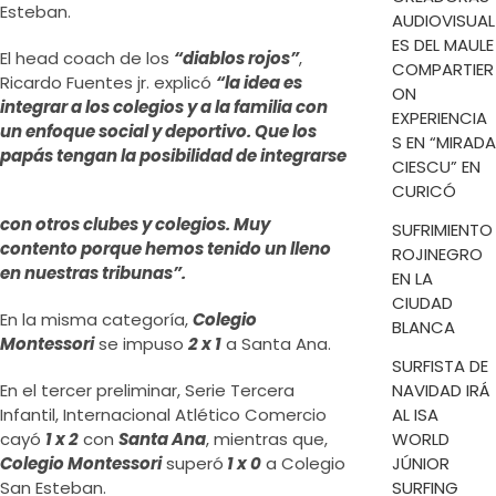
Esteban.
AUDIOVISUAL
ES DEL MAULE
El head coach de los
“diablos rojos”
,
COMPARTIER
Ricardo Fuentes jr. explicó
“la idea es
ON
integrar a los colegios y a la familia con
EXPERIENCIA
un enfoque social y deportivo. Que los
S EN “MIRADA
papás
tengan la posibilidad de integrarse
CIESCU” EN
CURICÓ
con otros clubes y colegios. Muy
SUFRIMIENTO
contento porque hemos tenido un lleno
ROJINEGRO
en nuestras tribunas”.
EN LA
CIUDAD
En la misma categoría,
Colegio
BLANCA
Montessori
se impuso
2 x 1
a Santa Ana.
SURFISTA DE
En el tercer preliminar, Serie Tercera
NAVIDAD IRÁ
Infantil, Internacional Atlético Comercio
AL ISA
cayó
1 x 2
con
Santa Ana
, mientras que,
WORLD
Colegio Montessori
superó
1 x 0
a Colegio
JÚNIOR
San Esteban.
SURFING