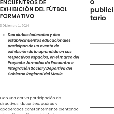
o
d
ENCUENTROS DE
e
EXHIBICIÓN DEL FÚTBOL
publici
m
FORMATIVO
tario
e
n
Diciembre 1, 2024
ú
Dos clubes federados y dos
establecimientos educacionales
participan de un evento de
exhibición de lo aprendido en sus
respectivos espacios, en el marco del
Proyecto Jornadas de Encuentro e
Integración Social y Deportiva del
Gobierno Regional del Maule.
Con una activa participación de
directivos, docentes, padres y
apoderados constantemente alentando