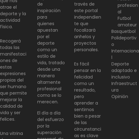
que nos
de
través de
profesion
atrae el
inspiración
este portal
al
deporte y la
para
independien
Futbol
actividad
quienes
te que
amateur
física.
apuestan
focalizará
Basquetbol
por el
anhelos y
Polideportiv
Recogerá
deporte
proyectos
o
todas las
como un
personales.
Internaciona
manifestaci
estilo de
l
ones de
vida, tratado
Es fácil
Deporte
estas
desde una
pensar en la
adaptado e
expresiones
manera
felicidad
inclusivo
propias del
altamente
como un
Infraestruct
ser humano
profesional
resultado,
ura
que permite
como se lo
pero
Opinión
mejorar la
merecen.
aprender a
calidad de
sentirnos
vida y ser
El día a día
bien a pesar
felices.
del esfuerzo
de las
por la
circunstanci
superación
Una vitrina
as es clave