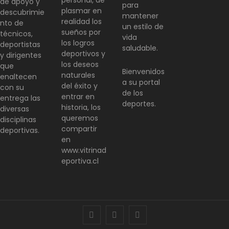
personal, de
de apoyo y
para
plasmar en
descubrimie
mantener
realidad los
nto de
un estilo de
sueños por
técnicos,
vida
los logros
deportistas
saludable.
deportivos y
y dirigentes
los deseos
que
Bienvenidos
naturales
enaltecen
a su portal
del éxito y
con su
de los
entrar en
entrega las
deportes.
historia, los
diversas
queremos
disciplinas
compartir
deportivas.
en
www.vitrinad
eportiva.cl
facebook
twitter
instagram