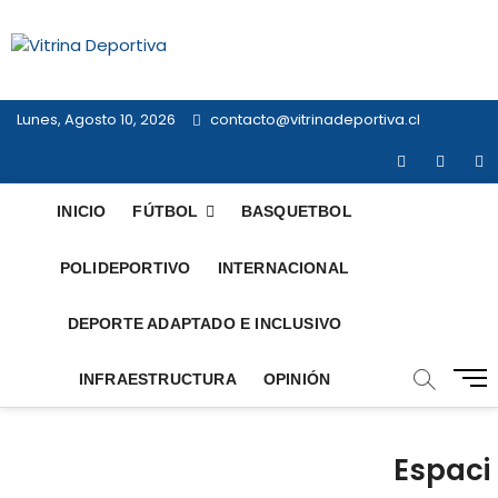
Saltar
al
Vitrina
contenido
TODO EN DEPORTE NACIONAL E
INTERNACIONAL
Deportiva
Lunes, Agosto 10, 2026
contacto@vitrinadeportiva.cl
facebook
twitter
in
INICIO
FÚTBOL
BASQUETBOL
POLIDEPORTIVO
INTERNACIONAL
DEPORTE ADAPTADO E INCLUSIVO
B
INFRAESTRUCTURA
OPINIÓN
o
t
ó
Espaci
n