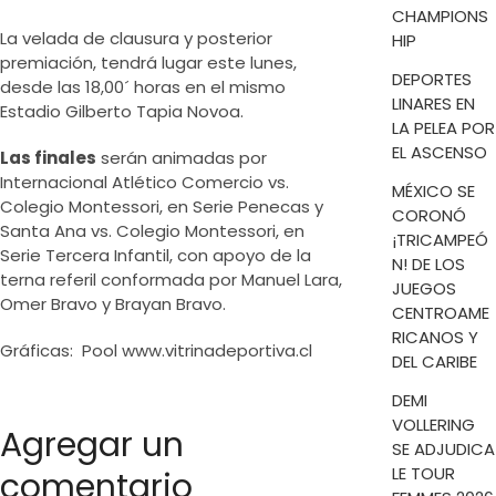
CHAMPIONS
La velada de clausura y posterior
HIP
premiación, tendrá lugar este lunes,
DEPORTES
desde las 18,00´ horas en el mismo
LINARES EN
Estadio Gilberto Tapia Novoa.
LA PELEA POR
EL ASCENSO
Las finales
serán animadas por
Internacional Atlético Comercio vs.
MÉXICO SE
Colegio Montessori, en Serie Penecas y
CORONÓ
Santa Ana vs. Colegio Montessori, en
¡TRICAMPEÓ
Serie Tercera Infantil, con apoyo de la
N! DE LOS
terna referil conformada por Manuel Lara,
JUEGOS
Omer Bravo y Brayan Bravo.
CENTROAME
RICANOS Y
Gráficas: Pool www.vitrinadeportiva.cl
DEL CARIBE
DEMI
VOLLERING
Agregar un
SE ADJUDICA
LE TOUR
comentario