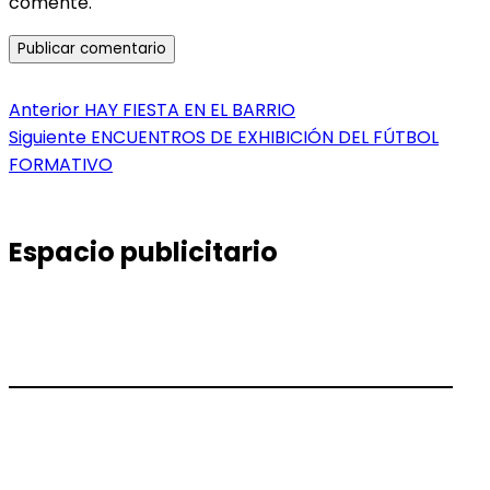
comente.
Navegación
Entrada
Anterior
HAY FIESTA EN EL BARRIO
anterior:
Entrada
Siguiente
ENCUENTROS DE EXHIBICIÓN DEL FÚTBOL
de
siguiente:
FORMATIVO
entradas
Espacio publicitario