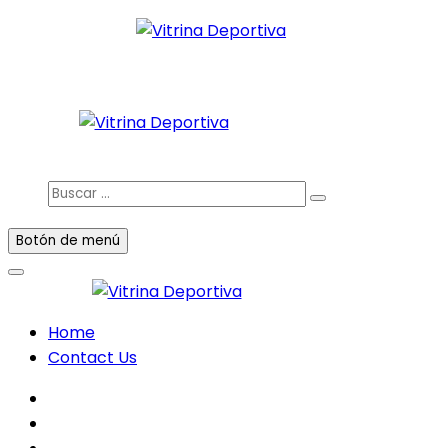
Saltar
al
Todo en deporte nacional e internacional
contenido
Vitrina Deportiva
facebook
twitter
instagram
Buscar
…
Botón de menú
Home
Contact Us
facebook
twitter
instagram