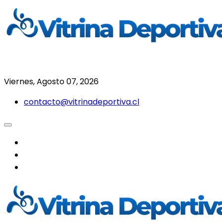
Saltar
al
contenido
Todo en deporte nacional e internacional
Vitrina Deportiva
Viernes, Agosto 07, 2026
contacto@vitrinadeportiva.cl
facebook
twitter
instagram