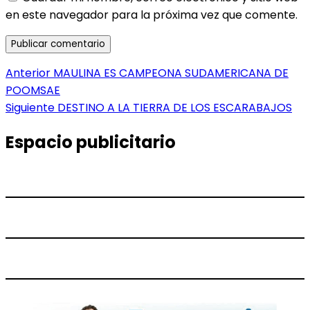
en este navegador para la próxima vez que comente.
Navegación
Entrada
Anterior
MAULINA ES CAMPEONA SUDAMERICANA DE
anterior:
POOMSAE
de
Entrada
Siguiente
DESTINO A LA TIERRA DE LOS ESCARABAJOS
entradas
siguiente:
Espacio publicitario