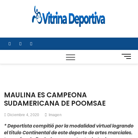
Saltar
al
Vitrin
TODO EN
contenido
DEPORTE
Depor
NACIONAL E
INTERNACIONA
facebook
twitter
instagram
B
o
t
ó
n
d
MAULINA ES CAMPEONA
e
SUDAMERICANA DE POOMSAE
m
e
Diciembre 4, 2020
Imagen
n
ú
* Deportista compitió por la modalidad virtual logrando
el título Continental de este deporte de artes marciales.