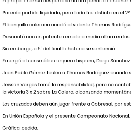
El propio charrúa desperdició un tiro penal al contener A
Parecía partido liquidado, pero todo fue distinto en el 2°
El banquillo calerano acudió al volante Thomas Rodrígu
Descontó con un potente remate a media altura en los 54
Sin embargo, a 6´ del final la historia se sentenció.
Emergió el carismático arquero hispano, Diego Sánchez 
Juan Pablo Gómez fouleó a Thomas Rodríguez cuando se 
Jeisson Vargas tomó la responsabilidad, pero no contab
la victoria 3 x 2 sobre La Calera, alcanzando momentán
Los cruzados deben aún jugar frente a Cobresal, por est
En Unión Española y el presente Campeonato Nacional, 
Gráfica: cedida.