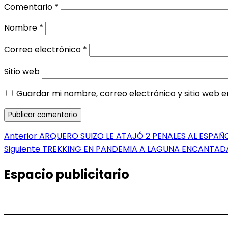
Comentario
*
Nombre
*
Correo electrónico
*
Sitio web
Guardar mi nombre, correo electrónico y sitio web 
Navegación
Entrada
Anterior
ARQUERO SUIZO LE ATAJÓ 2 PENALES AL ESPA
anterior:
Entrada
Siguiente
TREKKING EN PANDEMIA A LAGUNA ENCANTAD
de
siguiente:
entradas
Espacio publicitario