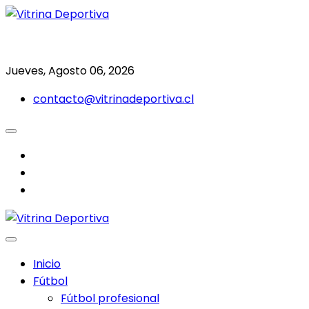
Saltar
al
Todo en deporte nacional e internacional
Vitrina Deportiva
contenido
Jueves, Agosto 06, 2026
contacto@vitrinadeportiva.cl
facebook
twitter
instagram
Inicio
Fútbol
Fútbol profesional