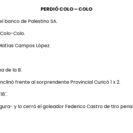
PERDIÓ COLO – COLO
 el banco de Palestino SA.
e Colo-Colo.
 Matías Campos López.
a de la B.
clinó frente al sorprendente Provincial Curicó 1 x 2.
18´.
igura- y lo cerró el goleador Federico Castro de tiro penal