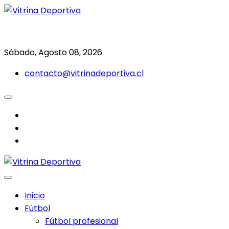
Saltar
al
Todo en deporte nacional e internacional
Vitrina Deportiva
contenido
Sábado, Agosto 08, 2026
contacto@vitrinadeportiva.cl
facebook
twitter
instagram
Inicio
Fútbol
Fútbol profesional