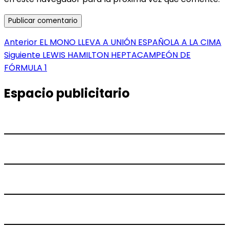
Navegación
Entrada
Anterior
EL MONO LLEVA A UNIÓN ESPAÑOLA A LA CIMA
anterior:
Entrada
Siguiente
LEWIS HAMILTON HEPTACAMPEÓN DE
de
siguiente:
FÓRMULA 1
entradas
Espacio publicitario