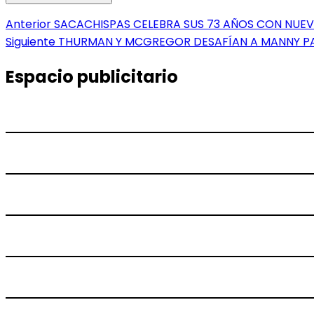
Navegación
Entrada
Anterior
SACACHISPAS CELEBRA SUS 73 AÑOS CON NUE
anterior:
Entrada
Siguiente
THURMAN Y MCGREGOR DESAFÍAN A MANNY P
de
siguiente:
entradas
Espacio publicitario