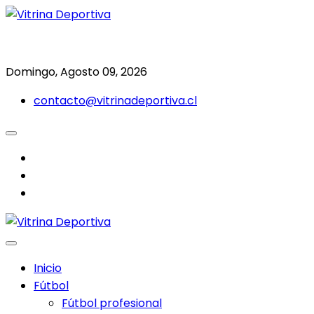
Saltar
al
Todo en deporte nacional e internacional
Vitrina Deportiva
contenido
Domingo, Agosto 09, 2026
contacto@vitrinadeportiva.cl
facebook
twitter
instagram
Inicio
Fútbol
Fútbol profesional