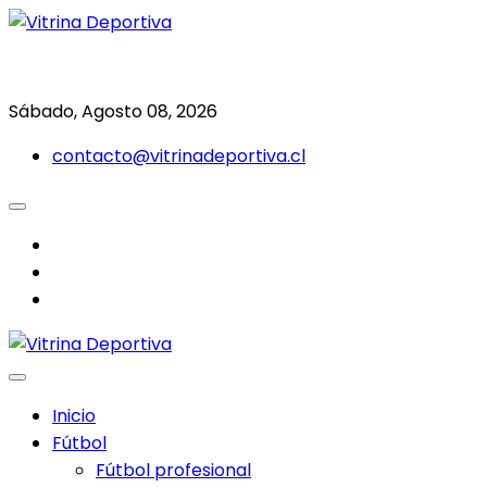
Saltar
al
Todo en deporte nacional e internacional
Vitrina Deportiva
contenido
Sábado, Agosto 08, 2026
contacto@vitrinadeportiva.cl
facebook
twitter
instagram
Inicio
Fútbol
Fútbol profesional