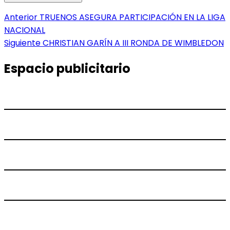
Navegación
Entrada
Anterior
TRUENOS ASEGURA PARTICIPACIÓN EN LA LIGA
anterior:
NACIONAL
de
Entrada
Siguiente
CHRISTIAN GARÍN A III RONDA DE WIMBLEDON
entradas
siguiente:
Espacio publicitario